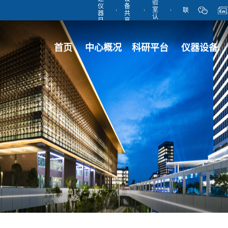
验
仪
备
室
联
器
共
认
目
享
可
录
管
系
理
平
首页
中心概况
科研平台
仪器设备
台
我
们