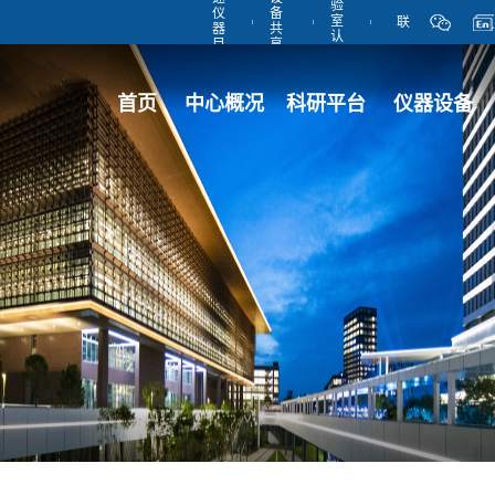
验
仪
备
室
联
器
共
认
目
享
可
录
管
系
理
平
首页
中心概况
科研平台
仪器设备
台
我
们